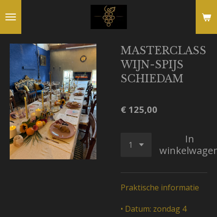
Ga
direct
naar
MASTERCLASS
de
WIJN-SPIJS
hoofdinhoud
SCHIEDAM
€ 125,00
In
winkelwage
Praktische informatie
•
Datum: zondag 4