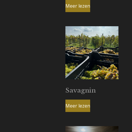
Meer lezen
Savagnin
Meer lezen