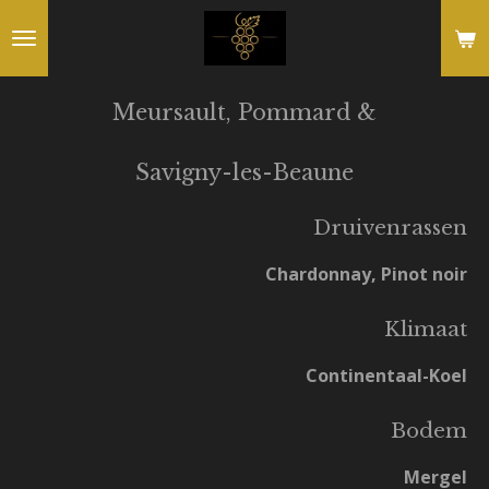
Ga
direct
naar
Meursault, Pommard &
de
hoofdinhoud
Savigny-les-Beaune
Druivenrassen
Chardonnay, Pinot
noir
Klimaat
Continentaal-Koel
Bodem
Mergel