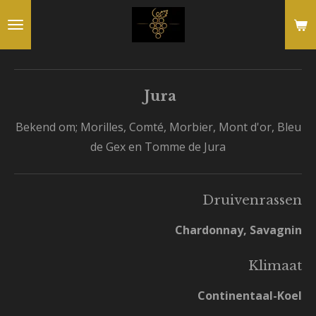
Ga
direct
naar
de
Jura
hoofdinhoud
Bekend om; Morilles, Comté, Morbier, Mont d'or, Bleu
de Gex en Tomme de Jura
Druivenrassen
Chardonnay, Savagnin
Klimaat
Continentaal-Koel