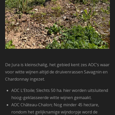
De Jura is kleinschalig, h
et gebied kent zes AOC’s waar
voor witte wijnen altijd de druivenrassen Savagnin en
Chardonnay ingezet.
AOC L’Etoile; S
lechts 50 ha. h
ier worden uitsluitend
hoog-geklasseerde witte wijnen gemaakt.
AOC Château-Chalon;
Nog minder 45 hectare,
rondom het gelijknamige wijndorpje word
de