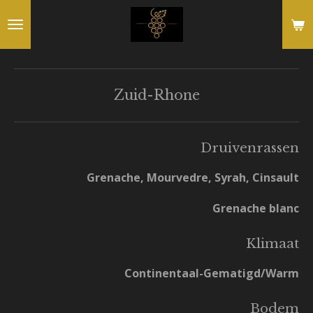
Ga
direct
naar
de
Zuid-Rhone
hoofdinhoud
Druivenrassen
Grenache, Mourvedre, Syrah, Cinsault
Grenache blanc
Klimaat
Continentaal-Gematigd/Warm
Bodem