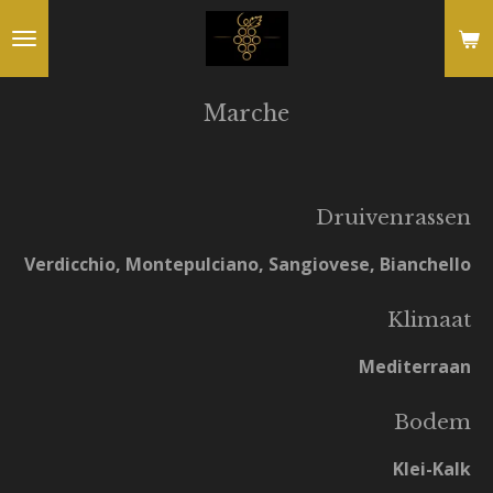
Ga
direct
naar
Marche
de
hoofdinhoud
Druivenrassen
Verdicchio, Montepulciano, Sangiovese, Bianchello
Klimaat
Mediterraan
Bodem
Klei-Kalk