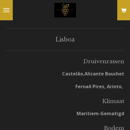
Ga
direct
naar
de
Lisboa
hoofdinhoud
Druivenrassen
Castelão,Alicante Bouchet
Fernaõ Pires, Arinto,
Klimaat
Maritiem-Gematigd
Bodem