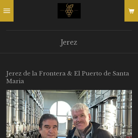
Ga
direct
naar
de
Jerez
hoofdinhoud
Jerez de la Frontera & El Puerto de Santa
Maria