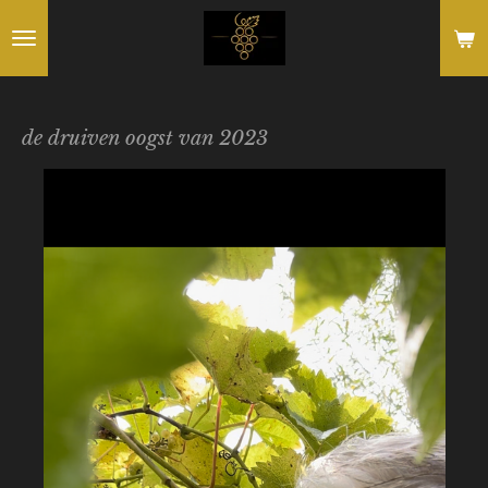
Ga
direct
naar
de
de druiven oogst van 2023
hoofdinhoud