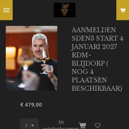
Ga
direct
naar
AANMELDEN
de
SDEN3 START 4
hoofdinhoud
JANUARI 2027
RDM-
BLIJDORP (
NOG 4
PLAATSEN
BESCHIKBAAR)
€ 479,00
In
winkelwagen