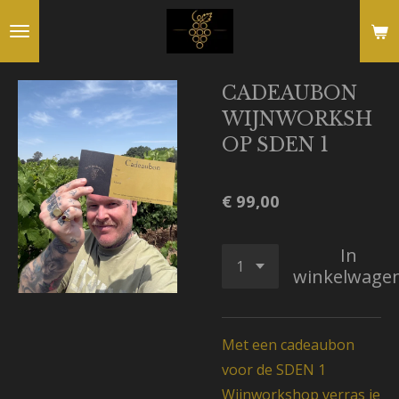
Ga
direct
naar
CADEAUBON
de
WIJNWORKSH
hoofdinhoud
OP SDEN 1
€ 99,00
In
winkelwage
Met een cadeaubon
voor de SDEN 1
Wijnworkshop verras je